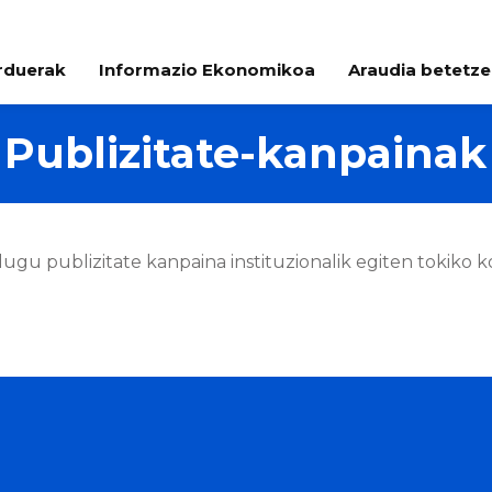
arduerak
Informazio Ekonomikoa
Araudia betetz
Publizitate-kanpainak
dugu publizitate kanpaina instituzionalik egiten tokiko