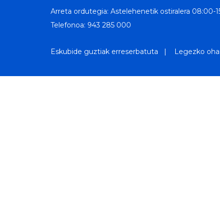
Arreta ordutegia: Astelehenetik ostiralera 08:00-1
Telefonoa: 943 285 000
Eskubide guztiak erreserbatuta |
Legezko ohar