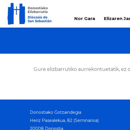
Nor Gara
Elizaren J
Gure elizbarrutiko aurrekontuetatik, ez 
Donostiako Gotzaindegia
Heriz Pasealekua, 82 (Seminarioa)
20008 Donostia