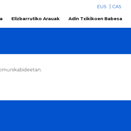
EUS
CAS
ea
Elizbarrutiko Arauak
Adin Txikikoen Babesa
 komunikabideetan.